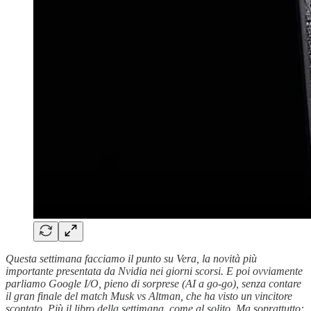
Questa settimana facciamo il punto su Vera, la novità più
importante presentata da Nvidia nei giorni scorsi. E poi ovviamente
parliamo Google I/O, pieno di sorprese (AI a go-go), senza contare
il gran finale del match Musk vs Altman, che ha visto un vincitore
scontato. Più il libro della settimana, come al solito. Ma soprattutto: