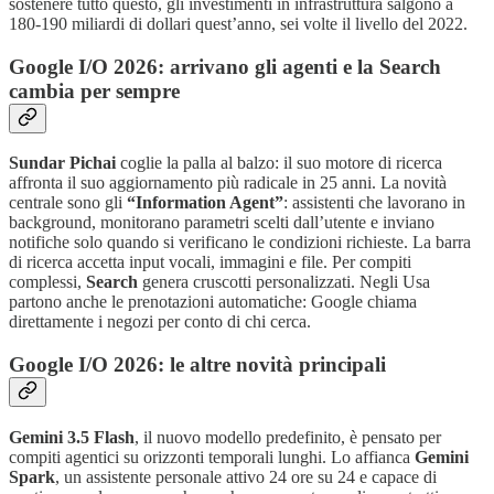
sostenere tutto questo, gli investimenti in infrastruttura salgono a
180-190 miliardi di dollari quest’anno, sei volte il livello del 2022.
Google I/O 2026: arrivano gli agenti e la Search
cambia per sempre
Sundar Pichai
coglie la palla al balzo: il suo motore di ricerca
affronta il suo aggiornamento più radicale in 25 anni. La novità
centrale sono gli
“Information Agent”
: assistenti che lavorano in
background, monitorano parametri scelti dall’utente e inviano
notifiche solo quando si verificano le condizioni richieste. La barra
di ricerca accetta input vocali, immagini e file. Per compiti
complessi,
Search
genera cruscotti personalizzati. Negli Usa
partono anche le prenotazioni automatiche: Google chiama
direttamente i negozi per conto di chi cerca.
Google I/O 2026: le altre novità principali
Gemini 3.5 Flash
, il nuovo modello predefinito, è pensato per
compiti agentici su orizzonti temporali lunghi. Lo affianca
Gemini
Spark
, un assistente personale attivo 24 ore su 24 e capace di