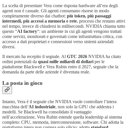
La scelta di presentare Vera come risposta hardware all’era degli
agenti non è casuale. Gli agenti consumano risorse in modo
completamente diverso dai chatbot:
più token, più passaggi
intermedi, più accessi a memoria e rete
, processi che restano attivi
nel tempo, invece di chiudersi in millisecondi. NVIDIA chiama tutto
questo “
AI factory
“: un ambiente in cui gli agenti vengono trattati
come servizi, monitorati e governati come infrastruttura critica, con
accesso a dati proprietari e connessioni verso sistemi aziendali
diversi.
Il mercato ha recepito il segnale. Al
GTC 2026
NVIDIA ha citato
ordini potenziali da
quasi mille miliardi di dollari
per le
piattaforme Blackwell e Vera Rubin entro il 2027, segnale che la
domanda da parte delle aziende è diventata reale.
La posta in gioco
Intanto, Vera è il segnale che NVIDIA vuole controllare l’intera
macchina dell’
AI industriale
, non solo la GPU che addestra i
modelli. Se Blackwell ha consolidato il vantaggio
nell’accelerazione, Vera Rubin estende quella leadership al sistema
completo: CPU, memoria, interconnessione, software. Chi adotta la
piattaforma intera non compra solo silicio: adotta
standard