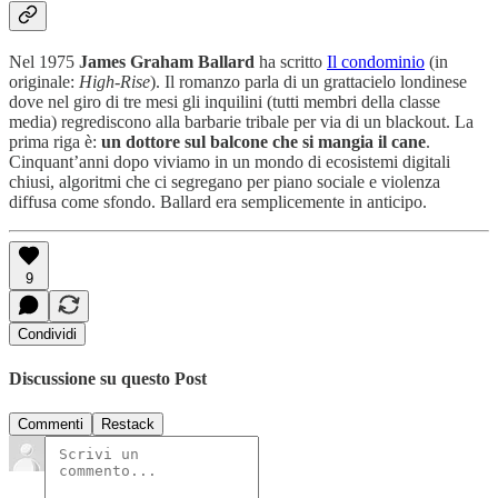
Nel 1975
James Graham Ballard
ha scritto
Il condominio
(in
originale:
High-Rise
). Il romanzo parla di un grattacielo londinese
dove nel giro di tre mesi gli inquilini (tutti membri della classe
media) regrediscono alla barbarie tribale per via di un blackout. La
prima riga è:
un dottore sul balcone che si mangia il cane
.
Cinquant’anni dopo viviamo in un mondo di ecosistemi digitali
chiusi, algoritmi che ci segregano per piano sociale e violenza
diffusa come sfondo. Ballard era semplicemente in anticipo.
9
Condividi
Discussione su questo Post
Commenti
Restack