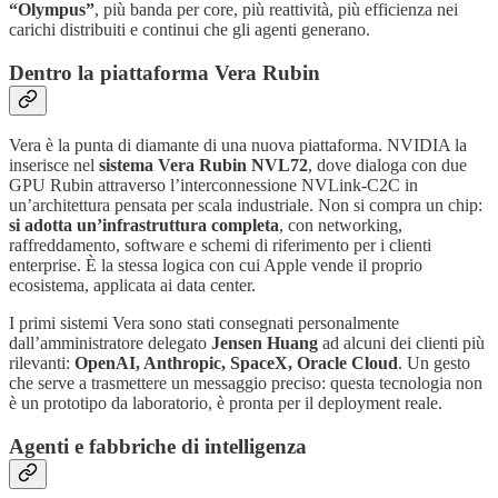
“Olympus”
, più banda per core, più reattività, più efficienza nei
carichi distribuiti e continui che gli agenti generano.
Dentro la piattaforma Vera Rubin
Vera è la punta di diamante di una nuova piattaforma. NVIDIA la
inserisce nel
sistema Vera Rubin NVL72
, dove dialoga con due
GPU Rubin attraverso l’interconnessione NVLink-C2C in
un’architettura pensata per scala industriale. Non si compra un chip:
si adotta un’infrastruttura completa
, con networking,
raffreddamento, software e schemi di riferimento per i clienti
enterprise. È la stessa logica con cui Apple vende il proprio
ecosistema, applicata ai data center.
I primi sistemi Vera sono stati consegnati personalmente
dall’amministratore delegato
Jensen Huang
ad alcuni dei clienti più
rilevanti:
OpenAI, Anthropic, SpaceX, Oracle Cloud
. Un gesto
che serve a trasmettere un messaggio preciso: questa tecnologia non
è un prototipo da laboratorio, è pronta per il deployment reale.
Agenti e fabbriche di intelligenza