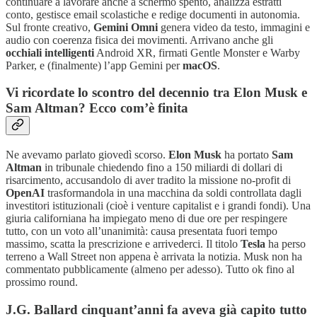
continuare a lavorare anche a schermo spento, analizza estratti
conto, gestisce email scolastiche e redige documenti in autonomia.
Sul fronte creativo,
Gemini Omni
genera video da testo, immagini e
audio con coerenza fisica dei movimenti. Arrivano anche gli
occhiali intelligenti
Android XR, firmati Gentle Monster e Warby
Parker, e (finalmente) l’app Gemini per
macOS
.
Vi ricordate lo scontro del decennio tra Elon Musk e
Sam Altman? Ecco com’è finita
Ne avevamo parlato giovedì scorso.
Elon Musk
ha portato
Sam
Altman
in tribunale chiedendo fino a 150 miliardi di dollari di
risarcimento, accusandolo di aver tradito la missione no-profit di
OpenAI
trasformandola in una macchina da soldi controllata dagli
investitori istituzionali (cioè i venture capitalist e i grandi fondi). Una
giuria californiana ha impiegato meno di due ore per respingere
tutto, con un voto all’unanimità: causa presentata fuori tempo
massimo, scatta la prescrizione e arrivederci. Il titolo
Tesla
ha perso
terreno a Wall Street non appena è arrivata la notizia. Musk non ha
commentato pubblicamente (almeno per adesso). Tutto ok fino al
prossimo round.
J.G. Ballard cinquant’anni fa aveva già capito tutto