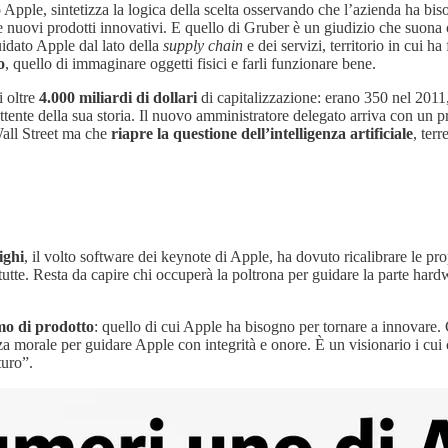
Apple, sintetizza la logica della scelta osservando che l’azienda ha bi
re nuovi prodotti innovativi. E quello di Gruber è un giudizio che suona 
idato Apple dal lato della
supply chain
e dei servizi, territorio in cui h
o
, quello di immaginare oggetti fisici e farli funzionare bene.
i oltre
4.000 miliardi di dollari
di capitalizzazione: erano 350 nel 2011
nte della sua storia. Il nuovo amministratore delegato arriva con un prof
 Wall Street ma che
riapre la questione dell’intelligenza artificiale
, ter
ighi
, il volto software dei keynote di Apple, ha dovuto ricalibrare le pro
e. Resta da capire chi occuperà la poltrona per guidare la parte hardw
o di prodotto
: quello di cui Apple ha bisogno per tornare a innovar
za morale per guidare Apple con integrità e onore. È un visionario i cui
turo”.