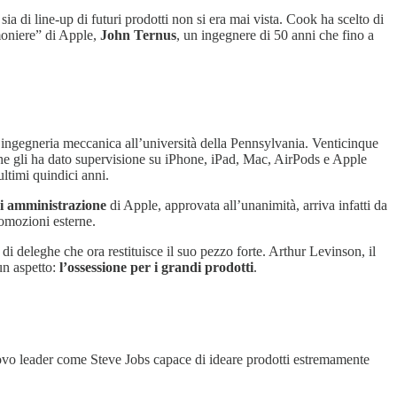
sia di line-up di futuri prodotti non si era mai vista. Cook ha scelto di
imoniere” di Apple,
John Ternus
, un ingegnere di 50 anni che fino a
ingegneria meccanica all’università della Pennsylvania. Venticinque
he gli ha dato supervisione su iPhone, iPad, Mac, AirPods e Apple
ultimi quindici anni.
 di amministrazione
di Apple, approvata all’unanimità, arriva infatti da
omozioni esterne.
 di deleghe che ora restituisce il suo pezzo forte. Arthur Levinson, il
un aspetto:
l’ossessione per i grandi prodotti
.
ovo leader come Steve Jobs capace di ideare prodotti estremamente