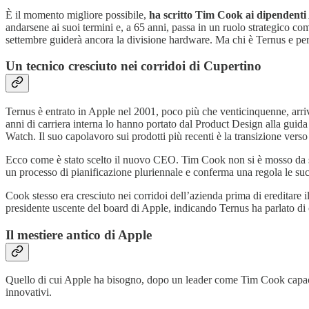
È il momento migliore possibile,
ha scritto Tim Cook ai dipendenti
andarsene ai suoi termini e, a 65 anni, passa in un ruolo strategico co
settembre guiderà ancora la divisione hardware. Ma chi è Ternus e pe
Un tecnico cresciuto nei corridoi di Cupertino
Ternus è entrato in Apple nel 2001, poco più che venticinquenne, arri
anni di carriera interna lo hanno portato dal Product Design alla guida
Watch. Il suo capolavoro sui prodotti più recenti è la transizione verso
Ecco come è stato scelto il nuovo CEO. Tim Cook non si è mosso da 
un processo di pianificazione pluriennale e conferma una regola le s
Cook stesso era cresciuto nei corridoi dell’azienda prima di ereditare 
presidente uscente del board di Apple, indicando Ternus ha parlato di 
Il mestiere antico di Apple
Quello di cui Apple ha bisogno, dopo un leader come Tim Cook capac
innovativi.