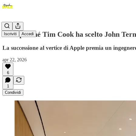
Ecco perché Tim Cook ha scelto John Ter
Iscriviti
Accedi
La successione al vertice di Apple premia un ingegne
apr 22, 2026
6
1
Condividi