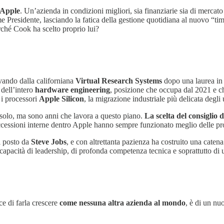
 Apple
. Un’azienda in condizioni migliori, sia finanziarie sia di mercato 
me Presidente, lasciando la fatica della gestione quotidiana al nuovo “t
rché Cook ha scelto proprio lui?
vando dalla californiana
Virtual Research Systems
dopo una laurea in 
 dell’intero
hardware engineering
, posizione che occupa dal 2021 e c
 i processori
Apple Silicon
, la migrazione industriale più delicata degli 
solo, ma sono anni che lavora a questo piano.
La scelta del consiglio
uccessioni interne dentro Apple hanno sempre funzionato meglio delle pr
il posto da
Steve Jobs
, e con altrettanta pazienza ha costruito una catena
capacità di leadership, di profonda competenza tecnica e soprattutto di 
e di farla crescere
come nessuna altra azienda al mondo
, è di un nu