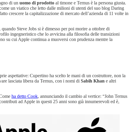
sogno di un
uomo di prodotto
al timone e Ternus è la persona giusta.
come un viatico che letto dalle milioni di utenti del suo blog Daring
a fatto crescere la capitalizzazione di mercato dell’azienda di 11 volte in
, quando Steve Jobs si è dimesso per poi morire a ottobre di
ilo ingegneristico che lo avvicina alla filosofia delle transizioni
reno su cui Apple continua a muoversi con prudenza mentre la
prie aspettative: Cupertino ha scelto le mani di un costruttore, non la
are lasciata libera da Ternus, con i nomi di
Sabih Khan
e altri
e. Come
ha detto Cook
, annunciando il cambio al vertice: “John Ternus
 contributi ad Apple in questi 25 anni sono già innumerevoli ed è,