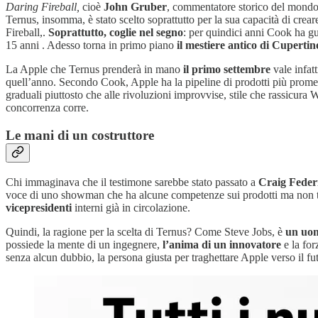
Daring Fireball,
cioè
John Gruber
, commentatore storico del mondo 
Ternus, insomma, è stato scelto soprattutto per la sua capacità di crea
Fireball,.
Soprattutto, coglie nel segno
: per quindici anni Cook ha gu
15 anni . Adesso torna in primo piano
il mestiere antico di Cupertin
La Apple che Ternus prenderà in mano
il primo settembre
vale infatt
quell’anno. Secondo Cook, Apple ha la pipeline di prodotti più promette
graduali piuttosto che alle rivoluzioni improvvise, stile che rassicura
concorrenza corre.
Le mani di un costruttore
Chi immaginava che il testimone sarebbe stato passato a
Craig Feder
voce di uno showman che ha alcune competenze sui prodotti ma non tutt
vicepresidenti
interni già in circolazione.
Quindi, la ragione per la scelta di Ternus? Come Steve Jobs, è
un uom
possiede la mente di un ingegnere,
l’anima di un innovatore
e la for
senza alcun dubbio, la persona giusta per traghettare Apple verso il fu