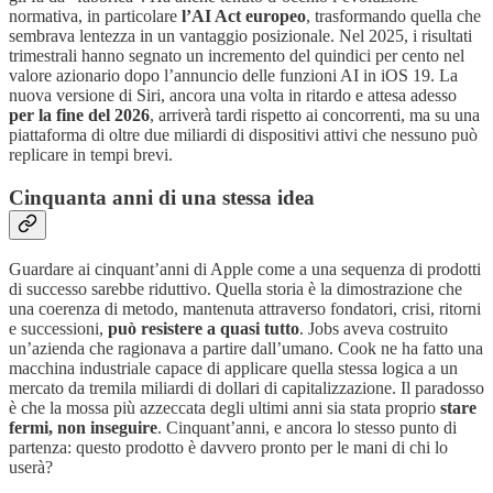
normativa, in particolare
l’AI Act europeo
, trasformando quella che
sembrava lentezza in un vantaggio posizionale. Nel 2025, i risultati
trimestrali hanno segnato un incremento del quindici per cento nel
valore azionario dopo l’annuncio delle funzioni AI in iOS 19. La
nuova versione di Siri, ancora una volta in ritardo e attesa adesso
per la fine del 2026
, arriverà tardi rispetto ai concorrenti, ma su una
piattaforma di oltre due miliardi di dispositivi attivi che nessuno può
replicare in tempi brevi.
Cinquanta anni di una stessa idea
Guardare ai cinquant’anni di Apple come a una sequenza di prodotti
di successo sarebbe riduttivo. Quella storia è la dimostrazione che
una coerenza di metodo, mantenuta attraverso fondatori, crisi, ritorni
e successioni,
può resistere a quasi tutto
. Jobs aveva costruito
un’azienda che ragionava a partire dall’umano. Cook ne ha fatto una
macchina industriale capace di applicare quella stessa logica a un
mercato da tremila miliardi di dollari di capitalizzazione. Il paradosso
è che la mossa più azzeccata degli ultimi anni sia stata proprio
stare
fermi, non inseguire
. Cinquant’anni, e ancora lo stesso punto di
partenza: questo prodotto è davvero pronto per le mani di chi lo
userà?