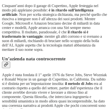
Cinquant’anni dopo il garage di Cupertino, Apple festeggia nel
modo più appleiano possibile:
è in ritardo sull’intelligenza
artificiale
. Non per scelta strategica dichiarata, ma perché quello che
riusciva a integrare non è all’altezza dei suoi prodotti. Mentre
Google, Microsoft e Amazon bruciano decine di miliardi in data
center e modelli, Apple arranca con una Siri sempre meno
competitiva. Il risultato, paradossale, è che
il ritardo si è
trasformato in vantaggio
: mentre gli altri corrono e si svenano a
suon di miliardi, rischiando di bruciare nello scoppio della bolla
dell’AI, Apple aspetta che la tecnologia maturi abbastanza da
meritare il suo nome sopra.
Un’azienda nata controcorrente
Apple è stata fondata il 1° aprile 1976 da Steve Jobs, Steve Wozniak
e Ronald Wayne in un garage di Cupertino, in California. Da subito
si è distinta per un’impostazione insolita:
il metodo di Jobs
era al
contrario rispetto a quello del settore, partire dall’esperienza che il
cliente avrebbe dovuto vivere e lavorare a ritroso fino al
componente. Questa filosofia, che intrecciava ingegneria e
sensibilità umanistica in modo allora quasi incomprensibile, ha dato
una coerenza narrativa ai prodotti Apple che pochi concorrenti sono