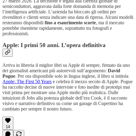
27 marzo 2026. La decisione è legata alla carenza globale di
semiconduttori, aggravata dalla forte domanda di memoria per
l’intelligenza artificiale. L’azienda ha bloccato gli ordini per
rivenditori e clienti senza indicare una data di ripresa. Alcuni modelli
resteranno disponibili
fino a esaurimento scorte
, ma il mercato
potrebbe risentirne rapidamente, soprattutto tra fotografi e
professionisti.
Apple: I primi 50 anni. L’opera definitiva
Arriva in libreria il miglior libri su Apple di sempre, firmato da uno
dei giornalisti americani più autorevoli sull’argomento:
David
Pogue
. Per ora disponibile solo in lingua inglese, il libro si intitola
Apple: The First 50 Years
e celebra il mezzo secolo di Apple. Pogue
ha raccolto decine di nuove interviste e foto inedite di prototipi mai
visti prima per mostrare una Apple molto più realistica. Dalle
intuizioni di Jobs alla potenza globale dell’era Cook, è il racconto
visivo e narrativo definitivo su come un garage di Cupertino ha
cambiato per sempre il nostro futuro.
14