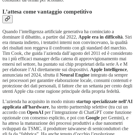
L’attesa come vantaggio competitivo
Quando l’intelligenza artificiale generativa ha cominciato a
dominare il dibattito, a partire dal 2022,
Apple era in difficoltà
. Siri
era rimasta indietro, i tentativi interni non convincevano, la qualità
dei risultati non reggeva il confronto con gli standard del marchio.
Tim Cook, che guida l’azienda dall’agosto del 2011 ed è considerato
tra i più efficaci manager della catena di approvvigionamento mai
emersi nel settore, ha puntato sui chip proprietari della serie A e M
per elaborare l’AI direttamente sui dispositivi.
Apple Intelligence
,
annunciata nel 2024, sfrutta il
Neural Engine
integrato da sempre
nei processori per garantire elaborazione locale, consumi contenuti e
protezione dei dati personali, il fattore che un settanta per cento degli
utenti Apple cita come ragione principale della propria fedeltà.
L’azienda ha acquisito in modo mirato
startup specializzate nell’AI
applicata all’hardware
, ha stretto partnership selettive (tra cui un
accordo con
OpenAI
per l’integrazione di ChatGPT come funzione
opzionale con consenso esplicito, e poi con
Google
per Gemini), e
ha atteso la maturazione dei processi produttivi a due nanometri
sviluppati da TSMC, il produttore taiwanese di semiconduttori che
gli fa da “fabbrica”. Ha anche tenuto d’occhio l’evoluzione