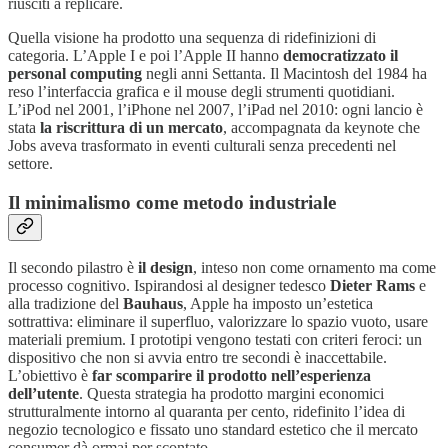
riusciti a replicare.
Quella visione ha prodotto una sequenza di ridefinizioni di
categoria. L’Apple I e poi l’Apple II hanno
democratizzato il
personal computing
negli anni Settanta. Il Macintosh del 1984 ha
reso l’interfaccia grafica e il mouse degli strumenti quotidiani.
L’iPod nel 2001, l’iPhone nel 2007, l’iPad nel 2010: ogni lancio è
stata
la riscrittura di un mercato
, accompagnata da keynote che
Jobs aveva trasformato in eventi culturali senza precedenti nel
settore.
Il minimalismo come metodo industriale
Il secondo pilastro è
il design
, inteso non come ornamento ma come
processo cognitivo. Ispirandosi al designer tedesco
Dieter Rams
e
alla tradizione del
Bauhaus
, Apple ha imposto un’estetica
sottrattiva: eliminare il superfluo, valorizzare lo spazio vuoto, usare
materiali premium. I prototipi vengono testati con criteri feroci: un
dispositivo che non si avvia entro tre secondi è inaccettabile.
L’obiettivo è
far scomparire il prodotto nell’esperienza
dell’utente
. Questa strategia ha prodotto margini economici
strutturalmente intorno al quaranta per cento, ridefinito l’idea di
negozio tecnologico e fissato uno standard estetico che il mercato
consumer dà ormai per scontato.